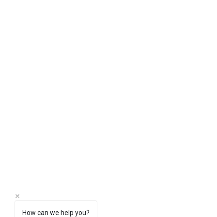
Excursión en
buggy por
Madeira
Excursiones en 4x4
©
2025 por Buggy Funtrip Madeira.
How can we help you?